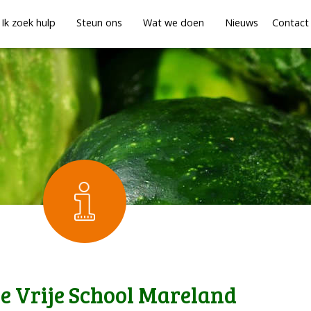
Ik zoek hulp
Steun ons
Wat we doen
Nieuws
Contact
e Vrije School Mareland