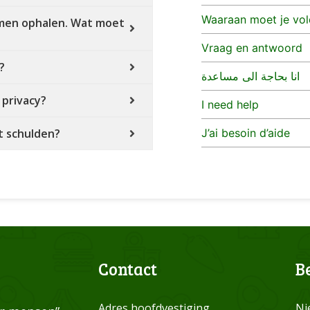
Waaraan moet je vo
omen ophalen. Wat moet
Vraag en antwoord
?
انا بحاجة الى مساعدة
privacy?
I need help
t schulden?
J’ai besoin d’aide
Contact
B
Adres hoofdvestiging
Ni