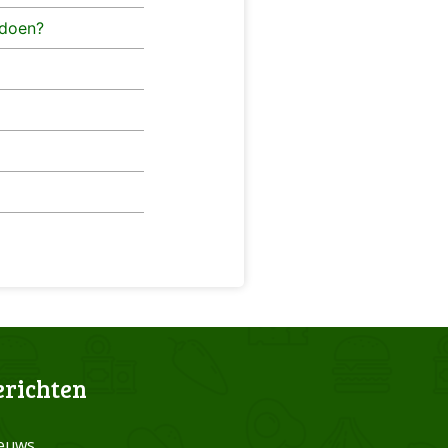
ldoen?
erichten
euws