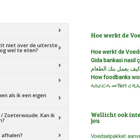
Hoe werkt de Vo
it niet over de uiterste
og wel te eten?
Hoe werkt de Voed
Gida bankasi nasil ç
يف يعمل بنك الطعام
How foodbanks wo
ኣሰራርሓ መኽዘን ረዲኤ
en als ik een eigen
Wellicht ook int
 / Zoeterwoude. Kan ik
jou
n?
 afhalen?
Voedselpakket aanv