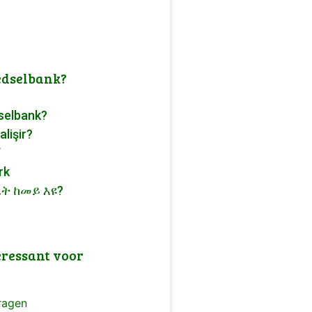
edselbank?
selbank?
alişir?
ك
rk
ት ከመይ እዩ?
eressant voor
ragen