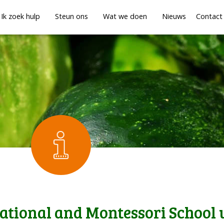
Ik zoek hulp
Steun ons
Wat we doen
Nieuws
Contact
ational and Montessori School 