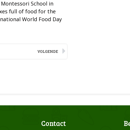
d Montessori School in
es full of food for the
rnational World Food Day
VOLGENDE
Contact
B