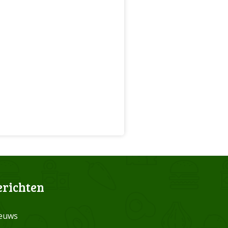
erichten
euws