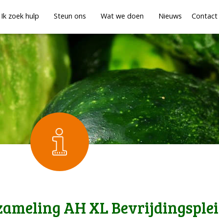
Ik zoek hulp
Steun ons
Wat we doen
Nieuws
Contact
zameling AH XL Bevrijdingsple