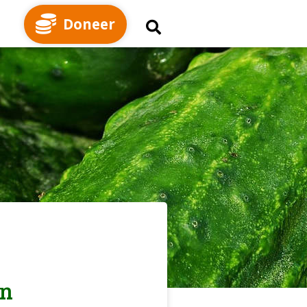
Doneer
in