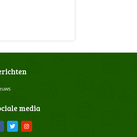
erichten
euws
ociale media