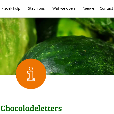
Ik zoek hulp
Steun ons
Wat we doen
Nieuws
Contact
Chocoladeletters