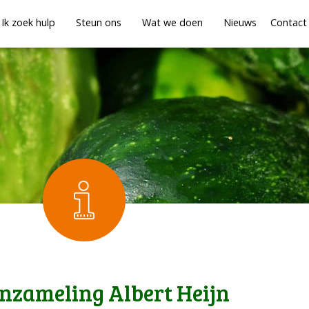
Ik zoek hulp
Steun ons
Wat we doen
Nieuws
Contact
inzameling Albert Heijn